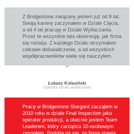
Z Bridgestone związany jestem już od 8 lat.
Swoją karierę zaczynałem w Dziale Cięcia,
a od 4 lat pracuję w Dziale Wytłaczania.
Przez te wszystkie lata obserwuję, jak firma
się rozwija. Z każdego Działu otrzymałem
ciekawe doświadczenie, a od wszystkich
współpracowników wiele się nauczyłem.
Łukasz Kolasiński
Operator działu wytłaczania
Pracę w Bridgestone Stargard zacząłem w
2010 roku w dziale Final Inspection jako
operator produkcji, a obecnie jestem Team
Leaderem, który zarządza 10-osobowym
zespołem. Podoba mi się, że firma stawia