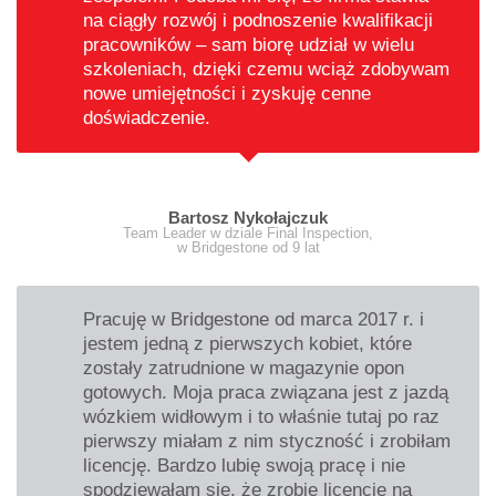
na ciągły rozwój i podnoszenie kwalifikacji
pracowników – sam biorę udział w wielu
szkoleniach, dzięki czemu wciąż zdobywam
nowe umiejętności i zyskuję cenne
doświadczenie.
Bartosz Nykołajczuk
Team Leader w dziale Final Inspection,
w Bridgestone od 9 lat
Pracuję w Bridgestone od marca 2017 r. i
jestem jedną z pierwszych kobiet, które
zostały zatrudnione w magazynie opon
gotowych. Moja praca związana jest z jazdą
wózkiem widłowym i to właśnie tutaj po raz
pierwszy miałam z nim styczność i zrobiłam
licencję. Bardzo lubię swoją pracę i nie
spodziewałam się, że zrobię licencję na