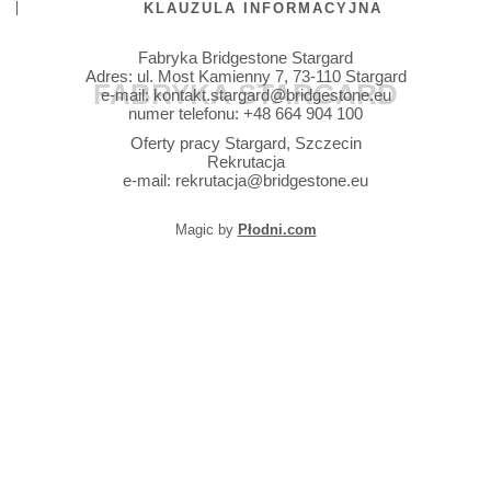
KLAUZULA INFORMACYJNA
Fabryka Bridgestone Stargard
Adres:
ul. Most Kamienny 7
,
73-110
Stargard
FABRYKA STARGARD
e-mail:
kontakt.stargard@bridgestone.eu
numer telefonu:
+48 664 904 100
Oferty pracy Stargard, Szczecin
Rekrutacja
e-mail:
rekrutacja@bridgestone.eu
Magic by
Płodni.com